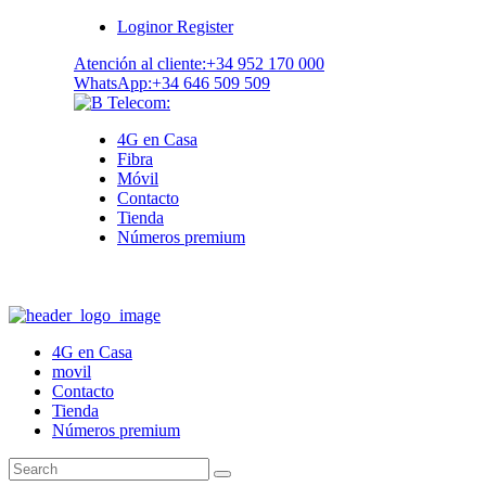
Login
or
Register
Atención al cliente:
+34 952 170 000
WhatsApp:
+34 646 509 509
4G en Casa
Fibra
Móvil
Contacto
Tienda
Números premium
4G en Casa
movil
Contacto
Tienda
Números premium