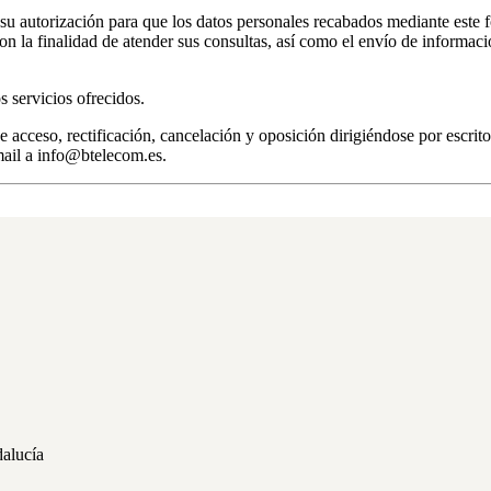
u autorización para que los datos personales recabados mediante este fo
nalidad de atender sus consultas, así como el envío de información p
s servicios ofrecidos.
 de acceso, rectificación, cancelación y oposición dirigiéndose por
ail a info@btelecom.es.
alucía