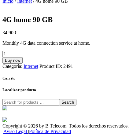
Inicio
/
Internet
/ 4G home 90 GB
4G home 90 GB
34.90
€
Monthly 4G data connection service at home.
4G
home
Buy now
90
Categoría:
Internet
Product ID:
2491
GB
cantidad
Carrito
Localizar producto
Search
Copyright © 2026 by B Telecom. Todos los derechos reservados.
|
Aviso Legal
|
Política de Privacidad