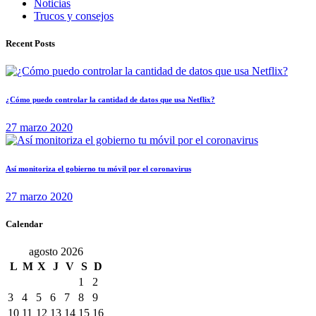
Noticias
Trucos y consejos
Recent Posts
¿Cómo puedo controlar la cantidad de datos que usa Netflix?
27 marzo 2020
Así monitoriza el gobierno tu móvil por el coronavirus
27 marzo 2020
Calendar
agosto 2026
L
M
X
J
V
S
D
1
2
3
4
5
6
7
8
9
10
11
12
13
14
15
16