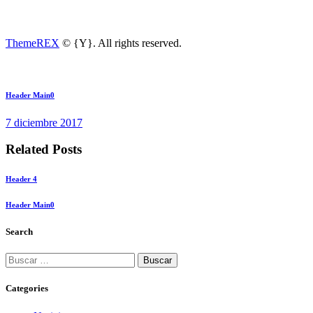
ThemeREX
© {Y}. All rights reserved.
Navegación
Next
Header Main0
post:
de
7 diciembre 2017
entradas
Related Posts
Header 4
Header Main0
Search
Buscar:
Categories