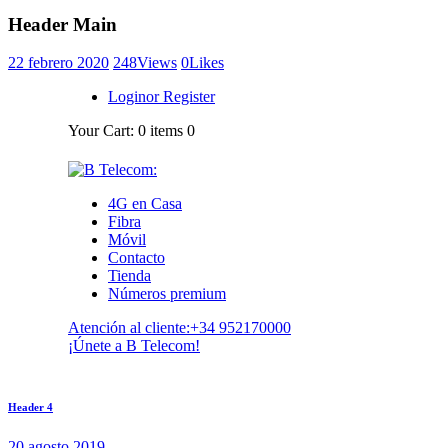
Header Main
22 febrero 2020
248
Views
0
Likes
Login
or
Register
Your Cart:
0 items
0
4G en Casa
Fibra
Móvil
Contacto
Tienda
Números premium
Atención al cliente:
+34 952170000
¡Únete a B Telecom!
Navegación
Previous
Header 4
post:
de
20 agosto 2019